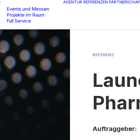
AGENTUR
REFERENZEN
PARTNERSCHA
Events und Messen
Projekte im Raum
Full Service
REFERENZ
Laun
Phar
Auftraggeber: