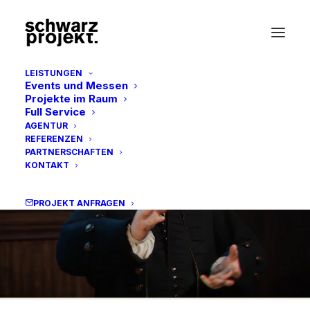
LEISTUNGEN
Events und Messen
Projekte im Raum
Full Service
AGENTUR
REFERENZEN
PARTNERSCHAFTEN
KONTAKT
PROJEKT ANFRAGEN